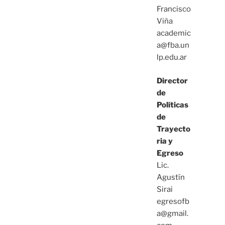
Francisco
Viña
academic
a@fba.un
lp.edu.ar
Director
de
Políticas
de
Trayecto
ria y
Egreso
Lic.
Agustín
Sirai
egresofb
a@gmail.