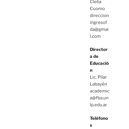
Clelia
Cuomo
direccion
ingresof
da@gmai
l.com
Director
a de
Educació
n
Lic. Pilar
Labayén
academic
a@fba.un
lp.edu.ar
Teléfono
s