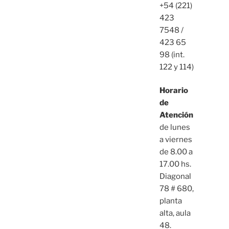
+54 (221)
423
7548 /
423 65
98 (int.
122 y 114)
Horario
de
Atención
de lunes
a viernes
de 8.00 a
17.00 hs.
Diagonal
78 # 680,
planta
alta, aula
48.