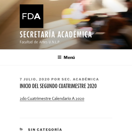
Ir
al
contenido
SECRETARÍA ACADÉMICA
Facultad de Artes U.N.L.P.
Menú
PUBLICADO
7 JULIO, 2020
POR
SEC. ACADÉMICA
EL
INICIO DEL SEGUNDO CUATRIMESTRE 2020
2do Cuatrimestre Calendario A 2020
CATEGORÍAS
SIN CATEGORÍA