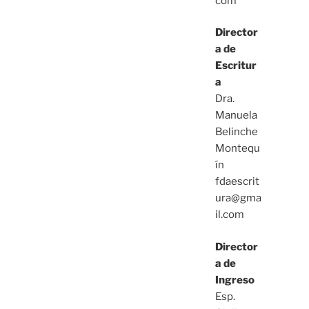
com
Director
a de
Escritur
a
Dra.
Manuela
Belinche
Montequ
ín
fdaescrit
ura@gma
il.com
Director
a de
Ingreso
Esp.