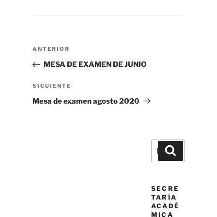
Navegación
Entrada
ANTERIOR
de
anterior
MESA DE EXAMEN DE JUNIO
entradas
Siguiente
SIGUIENTE
entrada
Mesa de examen agosto 2020
Buscar
Buscar
por:
SECRE
TARÍA
ACADÉ
MICA