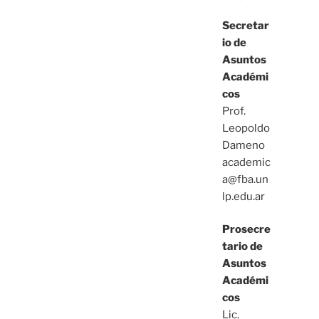
Secretar
io de
Asuntos
Académi
cos
Prof.
Leopoldo
Dameno
academic
a@fba.un
lp.edu.ar
Prosecre
tario de
Asuntos
Académi
cos
Lic.