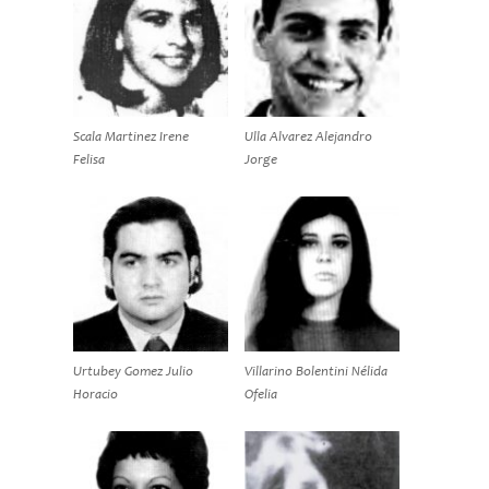
Scala Martinez Irene
Ulla Alvarez Alejandro
Felisa
Jorge
Urtubey Gomez Julio
Villarino Bolentini Nélida
Horacio
Ofelia