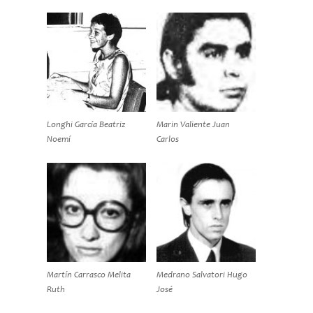
Longhi García Beatriz
Marin Valiente Juan
Noemí
Carlos
Martín Carrasco Melita
Medrano Salvatori Hugo
Ruth
José