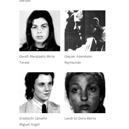
Narciso
Gerelli Marazzato Mirta
Gleyzer Aijembom
Teresa
Raymundo
Gradaschi Camaño
Landi Gil Dora Marta
Miguel Angel