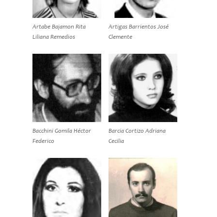
Artabe Bajamon Rita
Artigas Barrientos José
Liliana Remedios
Clemente
Bacchini Gomila Héctor
Barcia Cortizo Adriana
Federico
Cecilia