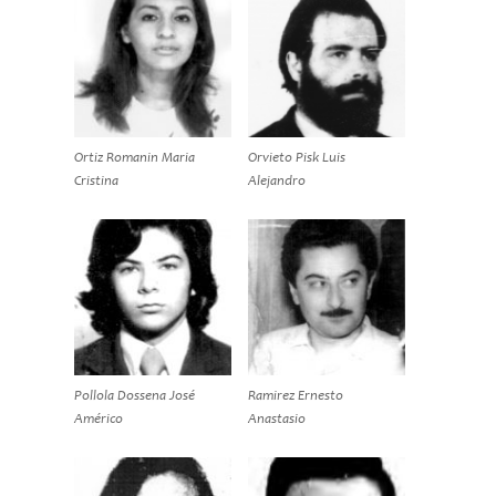
Ortiz Romanin Maria
Orvieto Pisk Luis
Cristina
Alejandro
Pollola Dossena José
Ramirez Ernesto
Américo
Anastasio