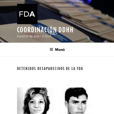
Ir
al
contenido
COORDINACIÓN DDHH
Facultad de Artes U.N.L.P.
Menú
DETENIDOS DESAPARECIDOS DE LA FDA