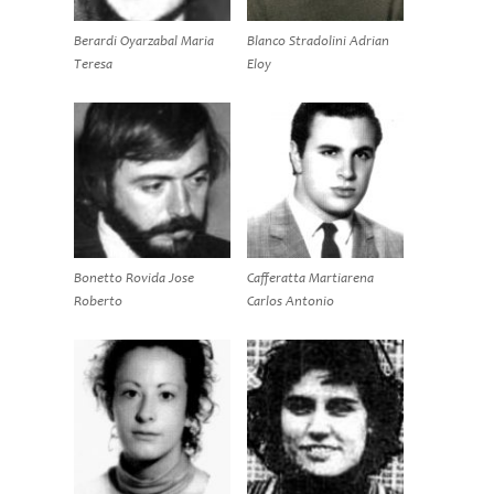
Berardi Oyarzabal Maria
Blanco Stradolini Adrian
Teresa
Eloy
Bonetto Rovida Jose
Cafferatta Martiarena
Roberto
Carlos Antonio