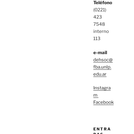
Teléfono
(0221)
423
7548
interno
113
e-mail
dehsoc@
fba.unlp.
edu.ar
Instagra
m
Facebook
ENTRA