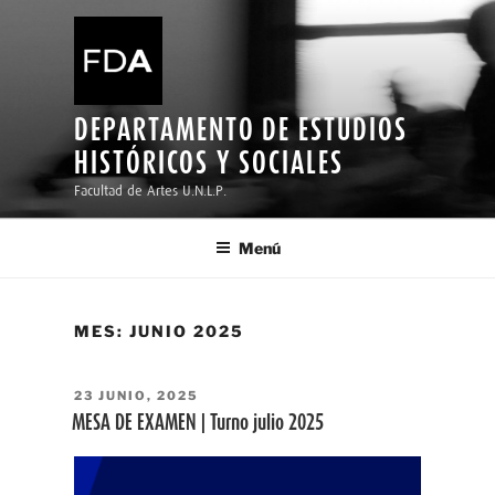
Ir
al
contenido
DEPARTAMENTO DE ESTUDIOS
HISTÓRICOS Y SOCIALES
Facultad de Artes U.N.L.P.
Menú
MES:
JUNIO 2025
PUBLICADO
23 JUNIO, 2025
EL
MESA DE EXAMEN | Turno julio 2025