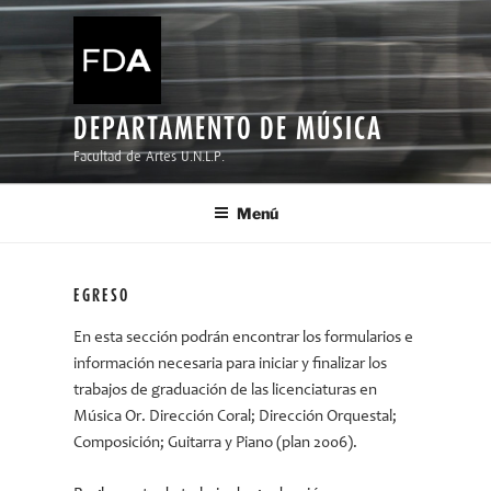
Ir
al
contenido
DEPARTAMENTO DE MÚSICA
Facultad de Artes U.N.L.P.
Menú
EGRESO
En esta sección podrán encontrar los formularios e
información necesaria para iniciar y finalizar los
trabajos de graduación de las licenciaturas en
Música Or. Dirección Coral; Dirección Orquestal;
Composición; Guitarra y Piano (plan 2006).