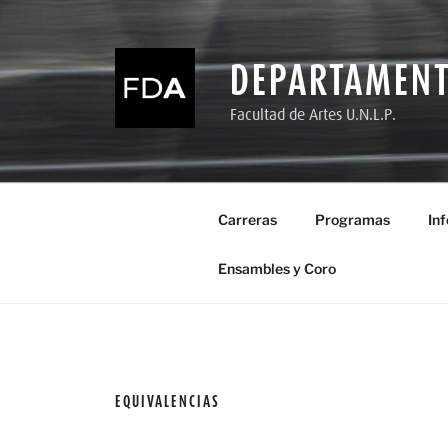
Ir
al
contenido
DEPARTAMENT
Facultad de Artes U.N.L.P.
Carreras
Programas
In
Ensambles y Coro
EQUIVALENCIAS