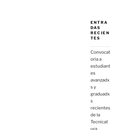
ENTRA
DAS
RECIEN
TES
Convocat
oria a
estudiant
es
avanzadx
s y
graduadx
s
recientes
de la
Tecnicat
ura