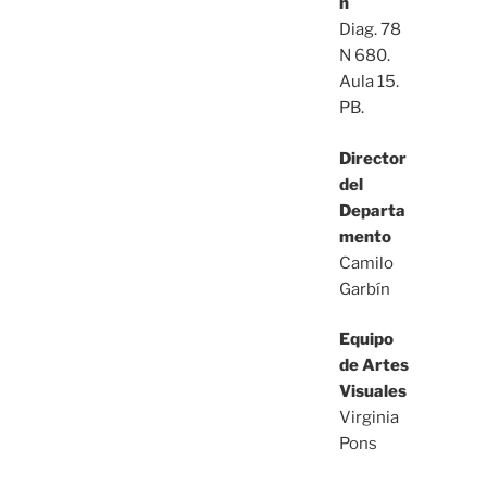
n
Diag. 78
N 680.
Aula 15.
PB.
Director
del
Departa
mento
Camilo
Garbín
Equipo
de Artes
Visuales
Virginia
Pons