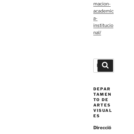
macion-
academic
a-
institucio
nal/
Buscar
Buscar
por:
DEPAR
TAMEN
TO DE
ARTES
VISUAL
ES
Direcció