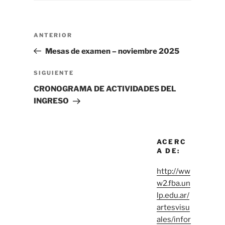
Navegación
Entrada
ANTERIOR
de
anterior
Mesas de examen – noviembre 2025
entradas
Siguiente
SIGUIENTE
entrada
CRONOGRAMA DE ACTIVIDADES DEL
INGRESO
ACERC
A DE:
http://ww
w2.fba.un
lp.edu.ar/
artesvisu
ales/infor