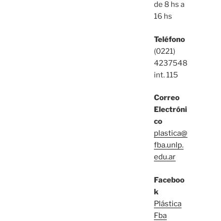
de 8 hs a
16 hs
Teléfono
(0221)
4237548
int. 115
Correo
Electróni
co
plastica@
fba.unlp.
edu.ar
Faceboo
k
Plástica
Fba