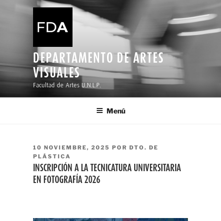
Ir
al
contenido
DEPARTAMENTO DE ARTES
VISUALES
Facultad de Artes U.N.L.P.
Menú
PUBLICADO
10 NOVIEMBRE, 2025
POR
DTO. DE
EL
PLÁSTICA
INSCRIPCIÓN A LA TECNICATURA UNIVERSITARIA
EN FOTOGRAFÍA 2026