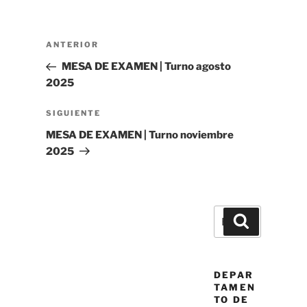
Navegación
Entrada
ANTERIOR
de
anterior
MESA DE EXAMEN | Turno agosto
entradas
2025
Siguiente
SIGUIENTE
entrada
MESA DE EXAMEN | Turno noviembre
2025
Buscar
Buscar
por:
DEPAR
TAMEN
TO DE