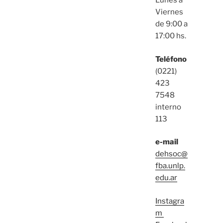
Lunes a
Viernes
de 9:00 a
17:00 hs.
Teléfono
(0221)
423
7548
interno
113
e-mail
dehsoc@
fba.unlp.
edu.ar
Instagra
m