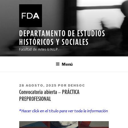
Ir
al
contenido
DEPARTAMENTO DE ESTUDIOS
HISTÓRICOS Y SOCIALES
Facultad de Artes U.N.L.P.
Menú
PUBLICADO
28 AGOSTO, 2025
POR
DEHSOC
EL
Convocatoria abierta – PRÁCTICA
PREPROFESIONAL
*Hacer click en el título para ver toda la información