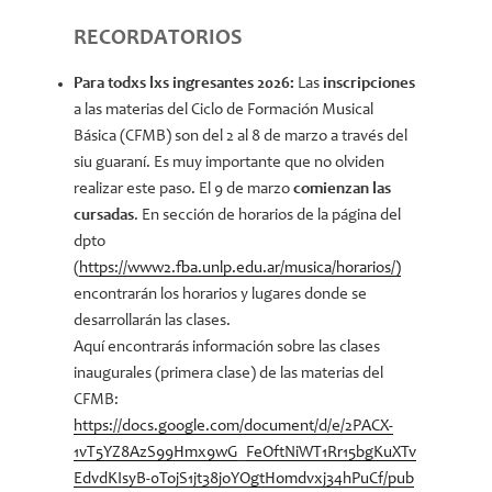
RECORDATORIOS
Para todxs lxs ingresantes 2026:
Las
inscripciones
a las materias del Ciclo de Formación Musical
Básica (CFMB) son del 2 al 8 de marzo a través del
siu guaraní. Es muy importante que no olviden
realizar este paso. El 9 de marzo
comienzan las
cursadas
. En sección de horarios de la página del
dpto
(
https://www2.fba.unlp.edu.ar/musica/horarios/)
encontrarán los horarios y lugares donde se
desarrollarán las clases.
Aquí encontrarás información sobre las clases
inaugurales (primera clase) de las materias del
CFMB:
https://docs.google.com/document/d/e/2PACX-
1vT5YZ8AzS99Hmx9wG_FeOftNiWT1Rr15bgKuXTv
EdvdKIsyB-0TojS1jt38joYOgtHomdvxj34hPuCf/pub