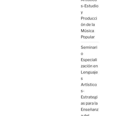
s-Estudio
y
Producci
ón de la
Música
Popular
Seminari
o
Especiali
zación en
Lenguaje
s
Artístico
s-
Estrategi
as para la
Enseñanz
a del