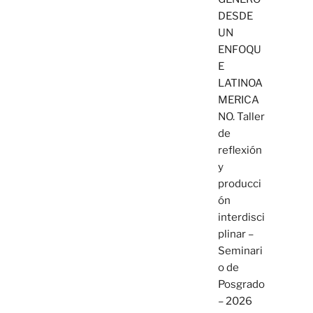
DESDE
UN
ENFOQU
E
LATINOA
MERICA
NO. Taller
de
reflexión
y
producci
ón
interdisci
plinar –
Seminari
o de
Posgrado
– 2026