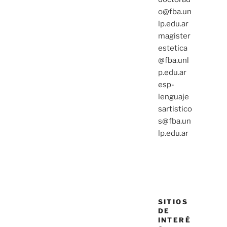
o@fba.un
lp.edu.ar
magister
estetica
@fba.unl
p.edu.ar
esp-
lenguaje
sartistico
s@fba.un
lp.edu.ar
SITIOS
DE
INTERÉ