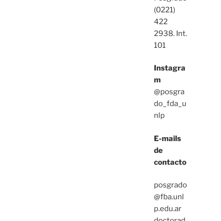
(0221)
422
2938. Int.
101
Instagra
m
@posgra
do_fda_u
nlp
E-mails
de
contacto
posgrado
@fba.unl
p.edu.ar
doctorad