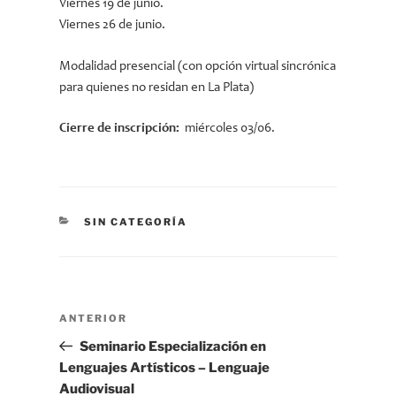
Viernes 19 de junio.
Viernes 26 de junio.
Modalidad presencial (con opción virtual sincrónica
para quienes no residan en La Plata)
Cierre de inscripción:
miércoles 03/06.
CATEGORÍAS
SIN CATEGORÍA
Navegación
Entrada
ANTERIOR
de
anterior
Seminario Especialización en
entradas
Lenguajes Artísticos – Lenguaje
Audiovisual