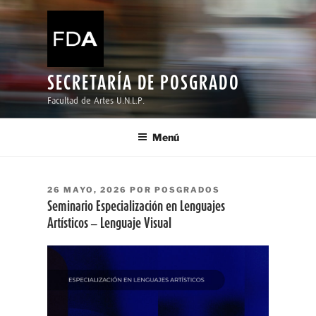
Ir
al
contenido
SECRETARÍA DE POSGRADO
Facultad de Artes U.N.L.P.
Menú
PUBLICADO
26 MAYO, 2026
POR
POSGRADOS
EL
Seminario Especialización en Lenguajes
Artísticos – Lenguaje Visual