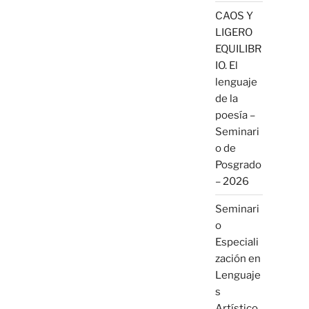
CAOS Y
LIGERO
EQUILIBR
IO. El
lenguaje
de la
poesía –
Seminari
o de
Posgrado
– 2026
Seminari
o
Especiali
zación en
Lenguaje
s
Artístico