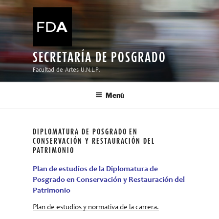
Ir
al
contenido
SECRETARÍA DE POSGRADO
Facultad de Artes U.N.L.P.
Menú
DIPLOMATURA DE POSGRADO EN
CONSERVACIÓN Y RESTAURACIÓN DEL
PATRIMONIO
Plan de estudios de la Diplomatura de
Posgrado en Conservación y Restauración del
Patrimonio
Plan de estudios y normativa de la carrera.