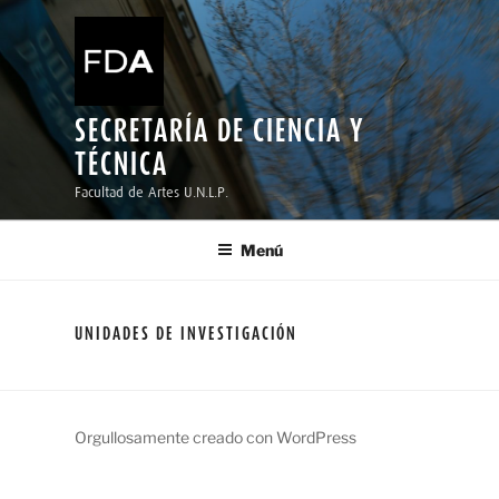
Ir
al
contenido
SECRETARÍA DE CIENCIA Y
TÉCNICA
Facultad de Artes U.N.L.P.
Menú
UNIDADES DE INVESTIGACIÓN
Orgullosamente creado con WordPress