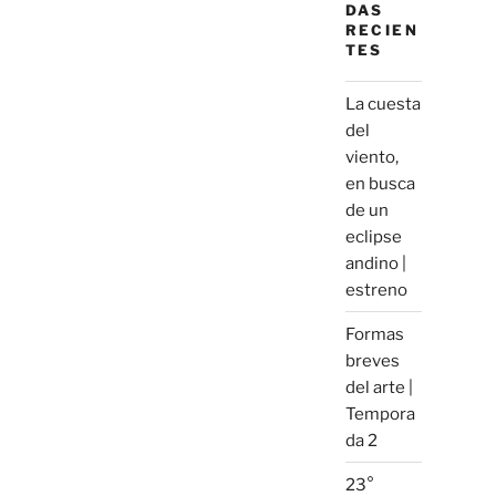
DAS
RECIEN
TES
La cuesta
del
viento,
en busca
de un
eclipse
andino |
estreno
Formas
breves
del arte |
Tempora
da 2
23°