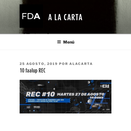
Ir
al
A LA CARTA
contenido
Menú
PUBLICADO
25 AGOSTO, 2019
POR
ALACARTA
EL
10 faalup REC