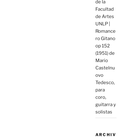
de la
Facultad
de Artes
UNLP |
Romance
ro Gitano
op 152
(1951) de
Mario
Castelnu
ovo
Tedesco,
para
coro,
guitarra y
solistas
ARCHIV