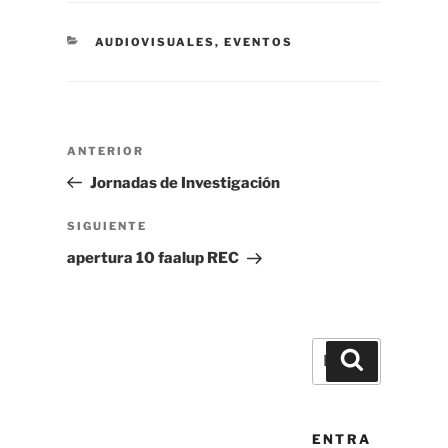
CATEGORÍAS
AUDIOVISUALES
,
EVENTOS
Navegación
Entrada
ANTERIOR
de
anterior
Jornadas de Investigación
entradas
Siguiente
SIGUIENTE
entrada
apertura 10 faalup REC
Buscar
Buscar
por:
ENTRA