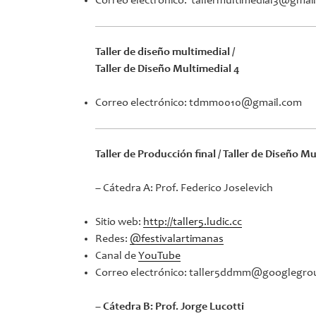
Correo electrónico: tallermultimedial3@gmai
Taller de diseño multimedial /
Taller de Diseño Multimedial 4
Correo electrónico: tdmm0010@gmail.com
Taller de Producción final / Taller de Diseño M
– Cátedra A: Prof. Federico Joselevich
Sitio web:
http://taller5.ludic.cc
Redes:
@festivalartimanas
Canal de
YouTube
Correo electrónico: taller5ddmm@googlegr
– Cátedra B: Prof. Jorge Lucotti