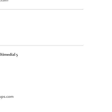
l.com
ultimedial 5
oups.com