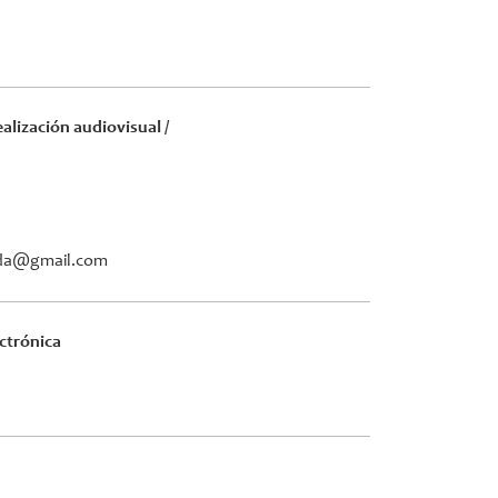
ealización audiovisual /
.fda@gmail.com
ctrónica