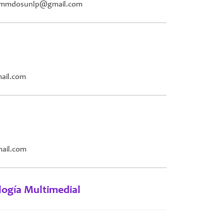
 / lmmdosunlp@gmail.com
mail.com
mail.com
logía Multimedial