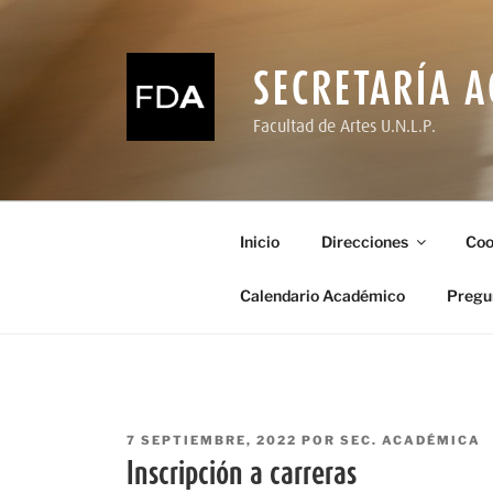
Ir
al
contenido
SECRETARÍA 
Facultad de Artes U.N.L.P.
Inicio
Direcciones
Coo
Calendario Académico
Pregu
PUBLICADO
7 SEPTIEMBRE, 2022
POR
SEC. ACADÉMICA
EL
Inscripción a carreras