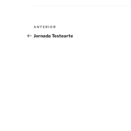
Navegación
Entrada
ANTERIOR
de
anterior
Jornada Testearte
entradas