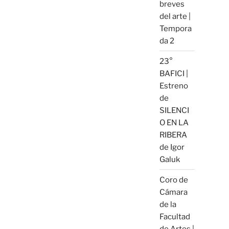
breves
del arte |
Tempora
da 2
23°
BAFICI |
Estreno
de
SILENCI
O EN LA
RIBERA
de Igor
Galuk
Coro de
Cámara
de la
Facultad
de Artes |