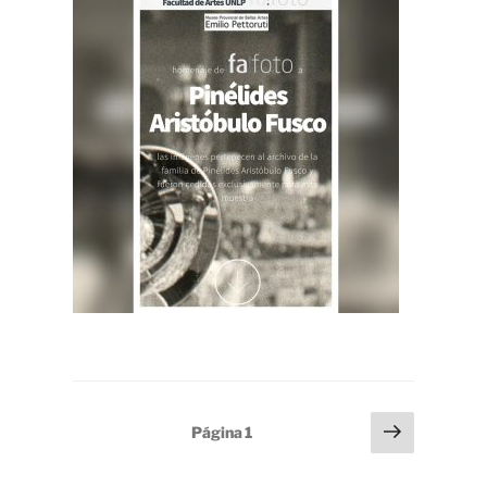
Paginación
Página
Página
1
siguien
de
entradas