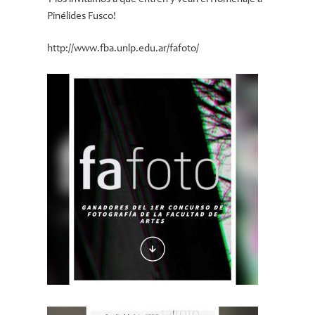
Pinélides Fusco!
http://www.fba.unlp.edu.ar/fafoto/