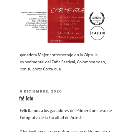
ganadora Mejor cortometraje en la Cápsula
experimental del Zafic Festival, Colomboa 2020,
con su corto Corte que
PUBLICADO
6 DICIEMBRE, 2020
EL
fa! foto
Felicitamos a los ganadores del Primer Concurso de
Fotografía de la Facultad de Artes!!!
Y los invitamos a que entren y vean el Homenaje a