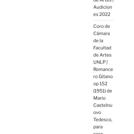
Audicion
es 2022
Coro de
Cámara
de la
Facultad
de Artes
UNLP |
Romance
ro Gitano
op 152
(1951) de
Mario
Castelnu
ovo
Tedesco,
para
coro,