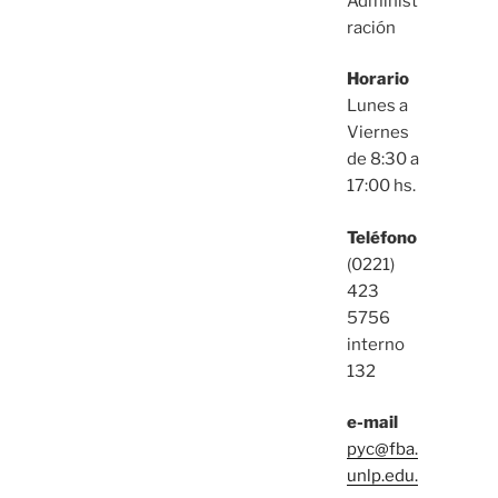
Administ
ración
Horario
Lunes a
Viernes
de 8:30 a
17:00 hs.
Teléfono
(0221)
423
5756
interno
132
e-mail
pyc@fba.
unlp.edu.