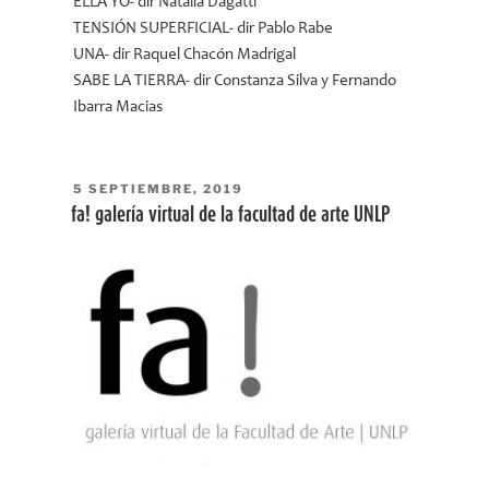
ELLA YO- dir Natalia Dagatti
TENSIÓN SUPERFICIAL- dir Pablo Rabe
UNA- dir Raquel Chacón Madrigal
SABE LA TIERRA- dir Constanza Silva y Fernando
Ibarra Macias
PUBLICADO
5 SEPTIEMBRE, 2019
EL
fa! galería virtual de la facultad de arte UNLP