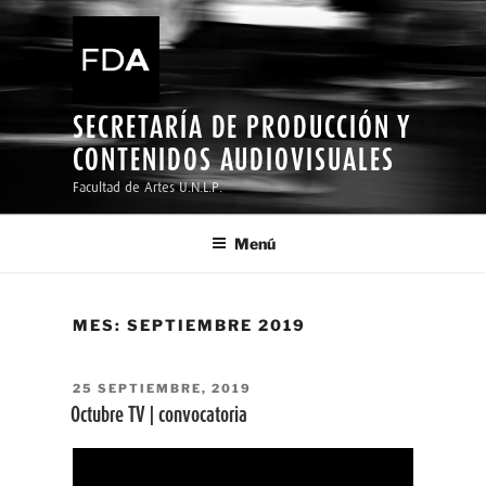
Ir
al
contenido
SECRETARÍA DE PRODUCCIÓN Y
CONTENIDOS AUDIOVISUALES
Facultad de Artes U.N.L.P.
Menú
MES:
SEPTIEMBRE 2019
PUBLICADO
25 SEPTIEMBRE, 2019
EL
Octubre TV | convocatoria