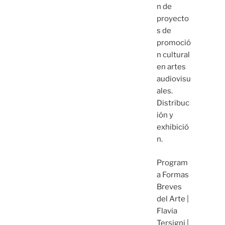
n de
proyecto
s de
promoció
n cultural
en artes
audiovisu
ales.
Distribuc
ión y
exhibició
n.
Program
a Formas
Breves
del Arte |
Flavia
Tersigni |