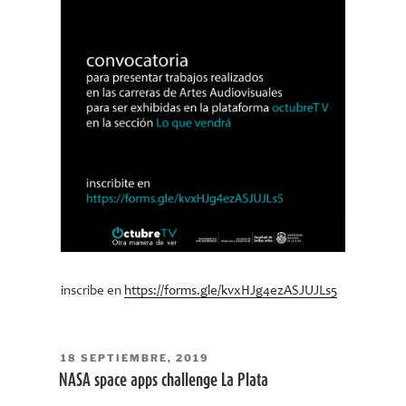
inscribe en
https://forms.gle/kvxHJg4ezASJUJLs5
PUBLICADO
18 SEPTIEMBRE, 2019
EL
NASA space apps challenge La Plata