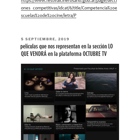
https://www.festivalcinerosario.gob.ar/page/secci
ones_competitivas/idcat/6/title/Competencia%20e
scuelas%20de%20cine/letra/P
PUBLICADO
5 SEPTIEMBRE, 2019
EL
películas que nos representan en la sección LO
QUE VENDRÁ en la plataforma OCTUBRE TV