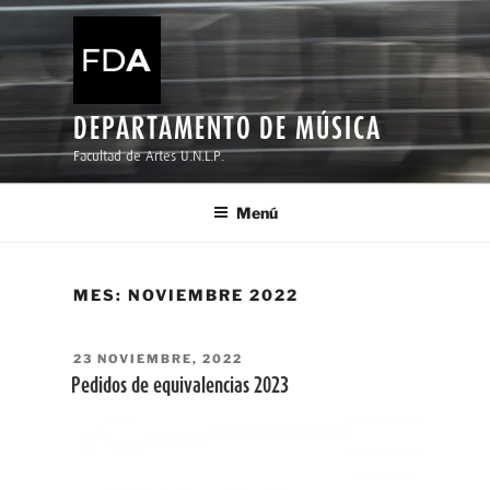
Ir
al
contenido
DEPARTAMENTO DE MÚSICA
Facultad de Artes U.N.L.P.
Menú
MES:
NOVIEMBRE 2022
PUBLICADO
23 NOVIEMBRE, 2022
EL
Pedidos de equivalencias 2023