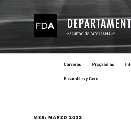
Ir
al
contenido
DEPARTAMENT
Facultad de Artes U.N.L.P.
Carreras
Programas
In
Ensambles y Coro
MES:
MARZO 2022