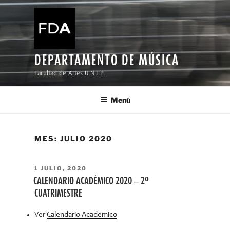
Ir
al
contenido
DEPARTAMENTO DE MÚSICA
Facultad de Artes U.N.L.P.
Menú
MES:
JULIO 2020
PUBLICADO
1 JULIO, 2020
EL
CALENDARIO ACADÉMICO 2020 – 2º
CUATRIMESTRE
Ver
Calendario Académico