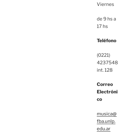
Viernes
de 9 hs a
17 hs
Teléfono
(0221)
4237548
int. 128
Correo
Electróni
co
musica@
fba.unlp.
edu.ar