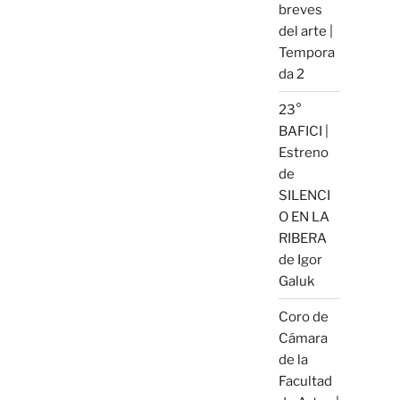
breves
del arte |
Tempora
da 2
23°
BAFICI |
Estreno
de
SILENCI
O EN LA
RIBERA
de Igor
Galuk
Coro de
Cámara
de la
Facultad