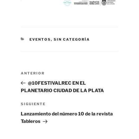
CATEGORÍAS
EVENTOS
,
SIN CATEGORÍA
Navegación
Entrada
ANTERIOR
de
anterior
@10FESTIVALREC EN EL
entradas
PLANETARIO CIUDAD DE LA PLATA
Siguiente
SIGUIENTE
entrada
Lanzamiento del número 10 de la revista
Tableros