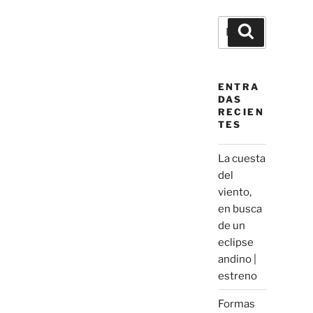
Buscar
Buscar
por:
ENTRA
DAS
RECIEN
TES
La cuesta
del
viento,
en busca
de un
eclipse
andino |
estreno
Formas