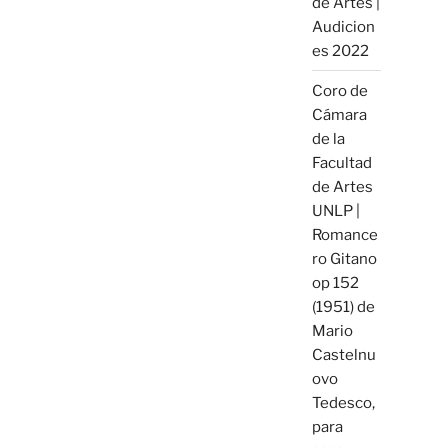
de Artes |
Audicion
es 2022
Coro de
Cámara
de la
Facultad
de Artes
UNLP |
Romance
ro Gitano
op 152
(1951) de
Mario
Castelnu
ovo
Tedesco,
para