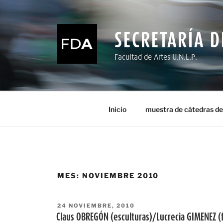
Ir
al
contenido
SECRETARÍA D
Facultad de Artes U.N.L.P.
Inicio
muestra de cátedras de
MES:
NOVIEMBRE 2010
PUBLICADO
24 NOVIEMBRE, 2010
EL
Claus OBREGÓN (esculturas)/Lucrecia GIMENEZ (f