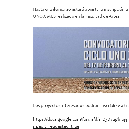
Hasta el
2 de marzo
estará abierta la inscripción a
UNO X MES realizado en la Facultad de Artes.
Los proyectos interesados podrán inscribirse a tra
https://docs.google.com/forms/d/1_B3Dyi2gln
m?edit_requested=true