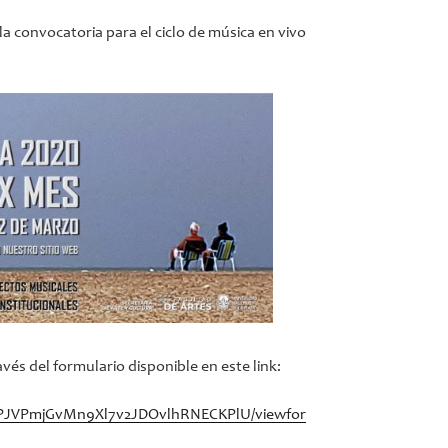
 la convocatoria para el ciclo de música en vivo
vés del formulario disponible en este link:
pj4PJVPmjGvMn9Xl7v2JDOvlhRNECKPlU/viewfor