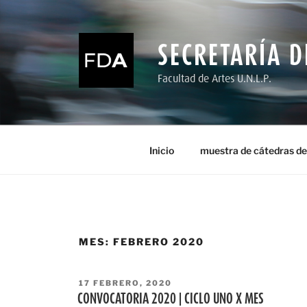
Ir
al
contenido
SECRETARÍA D
Facultad de Artes U.N.L.P.
Inicio
muestra de cátedras de
MES:
FEBRERO 2020
PUBLICADO
17 FEBRERO, 2020
EL
CONVOCATORIA 2020 | CICLO UNO X MES