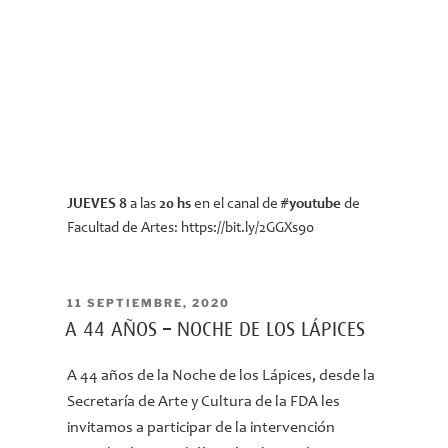
JUEVES 8
a las
20 hs
en el canal de
#youtube
de
Facultad de Artes: https://bit.ly/2GGXs90
PUBLICADO
11 SEPTIEMBRE, 2020
EL
A 44 AÑOS – NOCHE DE LOS LÁPICES
A 44 años de la Noche de los Lápices, desde la
Secretaría de Arte y Cultura de la FDA les
invitamos a participar de la intervención