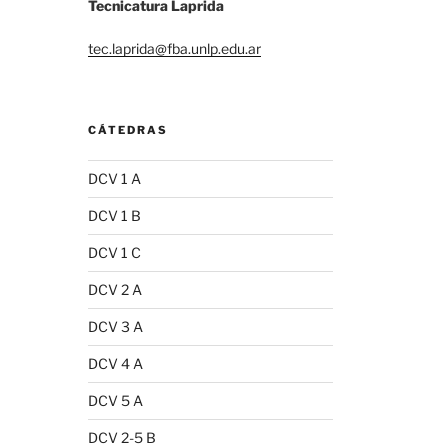
Tecnicatura Laprida
tec.laprida@fba.unlp.edu.ar
CÁTEDRAS
DCV 1 A
DCV 1 B
DCV 1 C
DCV 2 A
DCV 3 A
DCV 4 A
DCV 5 A
DCV 2-5 B