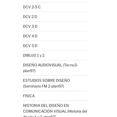
DCV 2-5 C
DCV 2 D
DCV 3 D
DCV 4 D
DCV 5 D
DIBUJO 1 y 2
DISEÑO AUDIOVISUAL (Tecno3-
plan97)
ESTUDIOS SOBRE DISEÑO
(Seminario FM 2-plan97)
FISICA
HISTORIA DEL DISEÑO EN
COMUNICACIÓN VISUAL (Historia del
diseño 1 y 2-plan97)