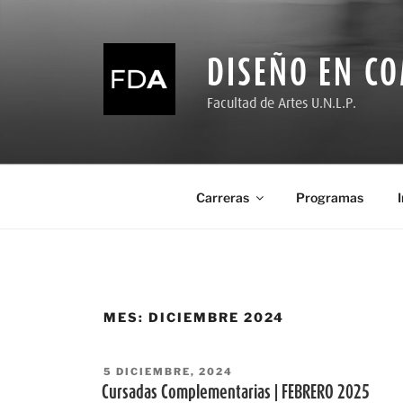
Ir
al
contenido
DISEÑO EN C
Facultad de Artes U.N.L.P.
Carreras
Programas
MES:
DICIEMBRE 2024
PUBLICADO
5 DICIEMBRE, 2024
EL
Cursadas Complementarias | FEBRERO 2025