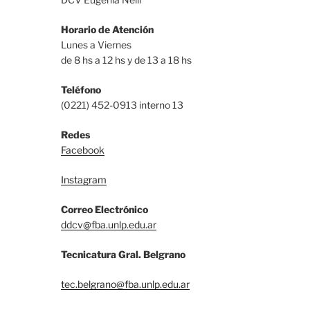
Horario de Atención
Lunes a Viernes
de 8 hs a 12 hs y de 13 a 18 hs
Teléfono
(0221) 452-0913 interno 13
Redes
Facebook
Instagram
Correo Electrónico
ddcv@fba.unlp.edu.ar
Tecnicatura Gral. Belgrano
tec.belgrano@fba.unlp.edu.ar