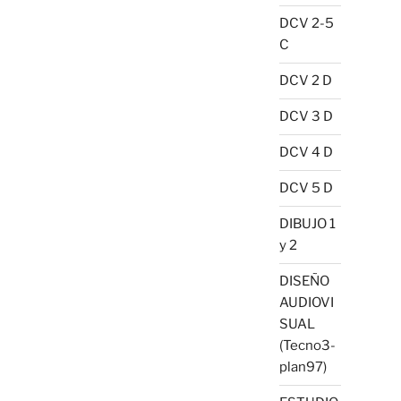
DCV 2-5
C
DCV 2 D
DCV 3 D
DCV 4 D
DCV 5 D
DIBUJO 1
y 2
DISEÑO
AUDIOVI
SUAL
(Tecno3-
plan97)