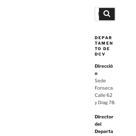
Buscar
Buscar
por:
DEPAR
TAMEN
TO DE
DCV
Direcció
n
Sede
Fonseca.
Calle 62
y Diag 78.
Director
del
Departa