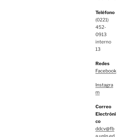
Teléfono
(0221)
452-
0913
interno
13
Redes
Facebook
Instagra
m
Correo
Electróni
co
ddcv@fb
a.unlp.ed