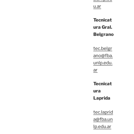
u.ar
Tecnicat
ura Gral.
Belgrano
tec.belgr
ano@fba.
unlp.edu.
ar
Tecnicat
ura
Laprida
tec.laprid
a@fba.un
lp.edu.ar