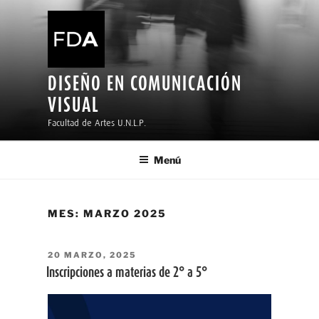
Ir
al
contenido
DISEÑO EN COMUNICACIÓN
VISUAL
Facultad de Artes U.N.L.P.
Menú
MES:
MARZO 2025
PUBLICADO
20 MARZO, 2025
EL
Inscripciones a materias de 2° a 5°