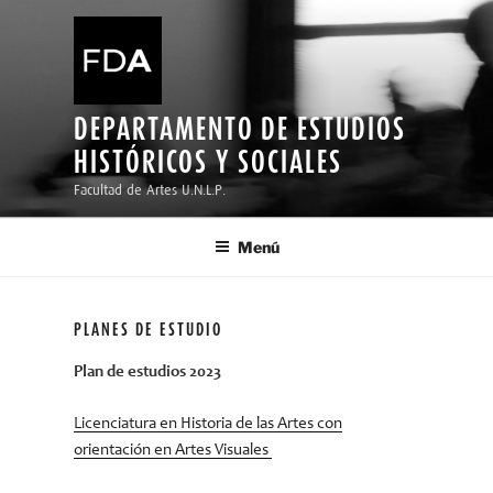
Ir
al
contenido
DEPARTAMENTO DE ESTUDIOS
HISTÓRICOS Y SOCIALES
Facultad de Artes U.N.L.P.
Menú
PLANES DE ESTUDIO
Plan de estudios 2023
Licenciatura en Historia de las Artes con
orientación en Artes Visuales