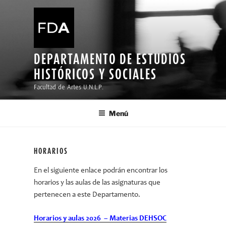
Ir
al
contenido
DEPARTAMENTO DE ESTUDIOS
HISTÓRICOS Y SOCIALES
Facultad de Artes U.N.L.P.
Menú
HORARIOS
En el siguiente enlace podrán encontrar los
horarios y las aulas de las asignaturas que
pertenecen a este Departamento.
Horarios y aulas 2026 – Materias DEHSOC