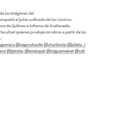
 de las imágenes del
mpañó el juicio unificado de los Centros
ozo de Quilmes e Infierno de Avellaneda.
 facultad quienes produjeron obras a partir de las
:
agomara
@negroshaolin
@charlencio
@julieta_r
sso
@lpinola
,
@ematquin
@miguemainat
@celi