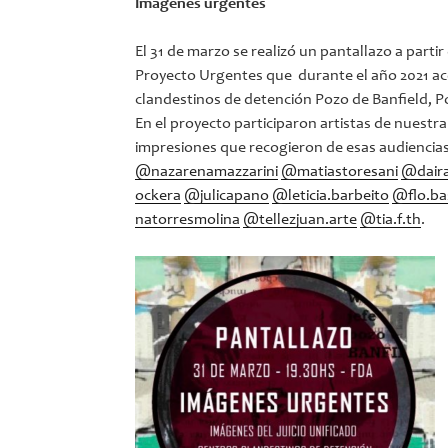
Imágenes urgentes
El 31 de marzo se realizó un pantallazo a partir
Proyecto Urgentes que durante el año 2021 aco
clandestinos de detención Pozo de Banfield, P
En el proyecto participaron artistas de nuestra
impresiones que recogieron de esas audiencias
@nazarenamazzarini
@matiastoresani
@dair
ockera
@julicapano
@leticia.barbeito
@flo.ba
natorresmolina
@tellezjuan.arte
@tia.f.th
.