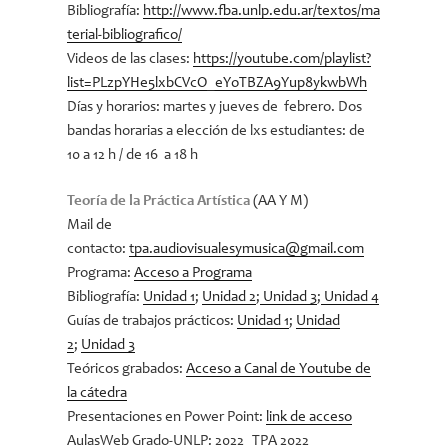
Bibliografía:
http://www.fba.unlp.edu.ar/textos/ma
terial-bibliografico/
Videos de las clases:
https://youtube.com/playlist?
list=PLzpYHe5lxbCVcO_eYoTBZA9Yup8ykwbWh
Días y horarios: martes y jueves de febrero. Dos
bandas horarias a elección de lxs estudiantes: de
10 a 12 h / de 16 a 18 h
Teoría de la Práctica Artística
(AA Y M)
Mail de
contacto:
tpa.audiovisualesymusica@gmail.com
Programa:
Acceso a Programa
Bibliografía:
Unidad 1
;
Unidad 2
;
Unidad 3
;
Unidad 4
Guías de trabajos prácticos:
Unidad 1
;
Unidad
2
;
Unidad 3
Teóricos grabados:
Acceso a Canal de Youtube de
la cátedra
Presentaciones en Power Point:
link de acceso
AulasWeb Grado-UNLP: 2022_TPA 2022