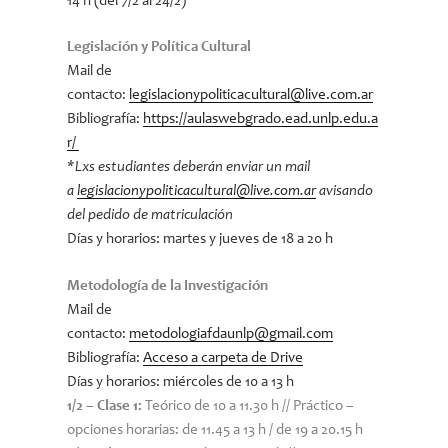
14 h (del 7/2 al 24/2)
Legislación y Política Cultural
Mail de
contacto:
legislacionypoliticacultural@live.com.ar
Bibliografía:
https://aulaswebgrado.ead.unlp.edu.a
r/
*Lxs estudiantes deberán enviar un mail
a
legislacionypoliticacultural@live.com.ar
avisando
del pedido de matriculación
Días y horarios: martes y jueves de 18 a 20 h
Metodología de la Investigación
Mail de
contacto:
metodologiafdaunlp@gmail.com
Bibliografía:
Acceso a carpeta de Drive
Días y horarios: miércoles de 10 a 13 h
1/2 – Clase 1:
Teórico de 10 a 11.30 h //
Práctico –
opciones horarias: de 11.45 a 13 h / de 19 a 20.15 h