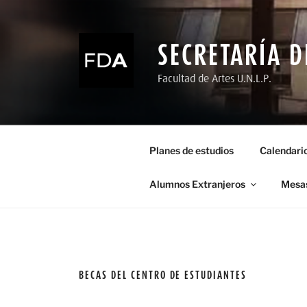
Ir
al
contenido
SECRETARÍA D
Facultad de Artes U.N.L.P.
Planes de estudios
Calendari
Alumnos Extranjeros
Mesa
BECAS DEL CENTRO DE ESTUDIANTES