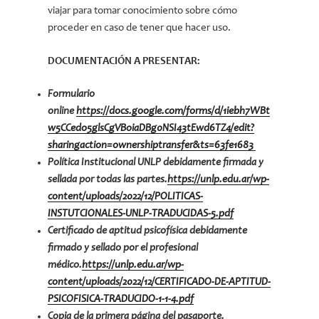
viajar para tomar conocimiento sobre cómo
proceder en caso de tener que hacer uso.
DOCUMENTACIÓN A PRESENTAR:
Formulario
online
https://docs.google.com/forms/d/1iebh7WBt
w5CCedo5glsCgVBoiaDBg0NSI43tEwd6TZ4/edit?
sharingaction=ownershiptransfer&ts=63fe1683
Política Institucional UNLP debidamente firmada y
sellada por todas las partes.
https://unlp.edu.ar/wp-
content/uploads/2022/12/POLITICAS-
INSTUTCIONALES-UNLP-TRADUCIDAS-5.pdf
Certificado de aptitud psicofísica debidamente
firmado y sellado por el profesional
médico.
https://unlp.edu.ar/wp-
content/uploads/2022/12/CERTIFICADO-DE-APTITUD-
PSICOFISICA-TRADUCIDO-1-1-4.pdf
Copia de la primera página del pasaporte.