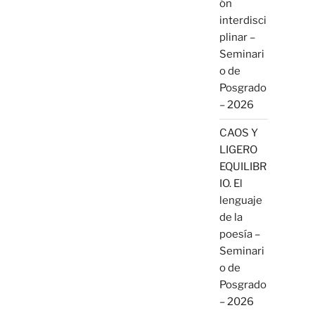
ón
interdisci
plinar –
Seminari
o de
Posgrado
– 2026
CAOS Y
LIGERO
EQUILIBR
IO. El
lenguaje
de la
poesía –
Seminari
o de
Posgrado
– 2026