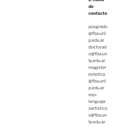
de
contacto
posgrado
@fba.unl
p.edu.ar
doctorad
o@fba.un
lp.edu.ar
magister
estetica
@fba.unl
p.edu.ar
esp-
lenguaje
sartistico
s@fba.un
lp.edu.ar