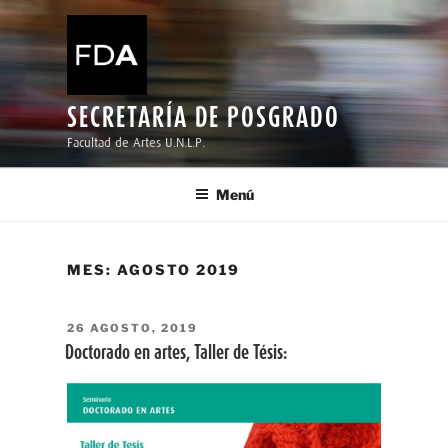
Ir
al
contenido
SECRETARÍA DE POSGRADO
Facultad de Artes U.N.L.P.
Menú
MES:
AGOSTO 2019
PUBLICADO
26 AGOSTO, 2019
EL
Doctorado en artes, Taller de Tésis: