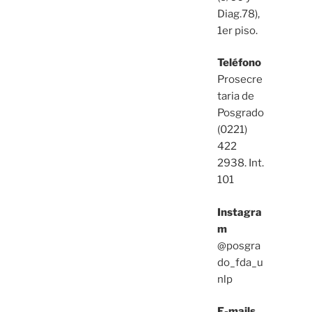
Diag.78),
1er piso.
Teléfono
Prosecre
taria de
Posgrado
(0221)
422
2938. Int.
101
Instagra
m
@posgra
do_fda_u
nlp
E-mails