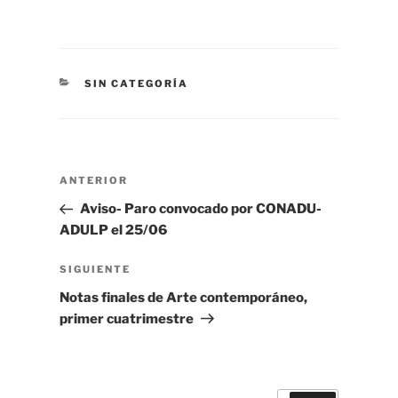
CATEGORÍAS
SIN CATEGORÍA
Navegación
Entrada
ANTERIOR
de
anterior
Aviso- Paro convocado por CONADU-
entradas
ADULP el 25/06
Siguiente
SIGUIENTE
entrada
Notas finales de Arte contemporáneo,
primer cuatrimestre