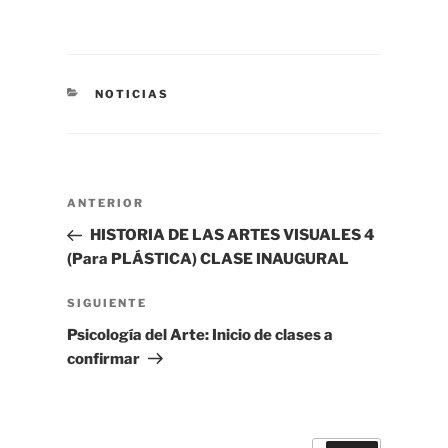
CATEGORÍAS
NOTICIAS
Navegación
Entrada
ANTERIOR
de
anterior
HISTORIA DE LAS ARTES VISUALES 4
entradas
(Para PLÁSTICA) CLASE INAUGURAL
Siguiente
SIGUIENTE
entrada
Psicología del Arte: Inicio de clases a
confirmar