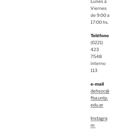
Lunes a
Viernes
de 9:00 a
17:00 hs.
Teléfono
(0221)
423
7548
interno
113
e-mail
dehsoc@
fba.unlp.
edu.ar
Instagra
m