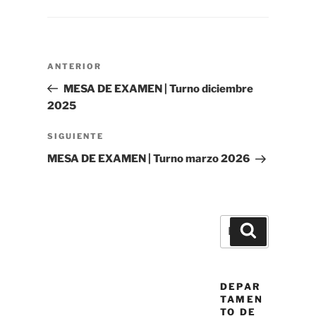
Navegación
Entrada
ANTERIOR
de
anterior
MESA DE EXAMEN | Turno diciembre
entradas
2025
Siguiente
SIGUIENTE
entrada
MESA DE EXAMEN | Turno marzo 2026
Buscar
Buscar
por:
DEPAR
TAMEN
TO DE