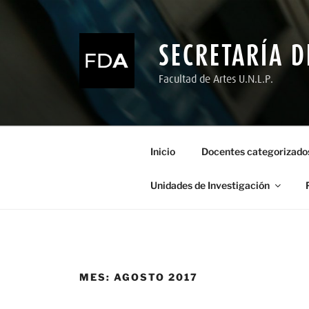
Ir
al
contenido
SECRETARÍA D
Facultad de Artes U.N.L.P.
Inicio
Docentes categorizado
Unidades de Investigación
MES:
AGOSTO 2017