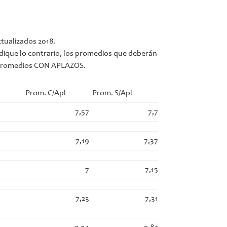
ctualizados 2018.
dique lo contrario, los promedios que deberán
s Promedios CON APLAZOS.
Prom. C/Apl
Prom. S/Apl
7,57
7,7
7,19
7,37
7
7,15
7,23
7,31