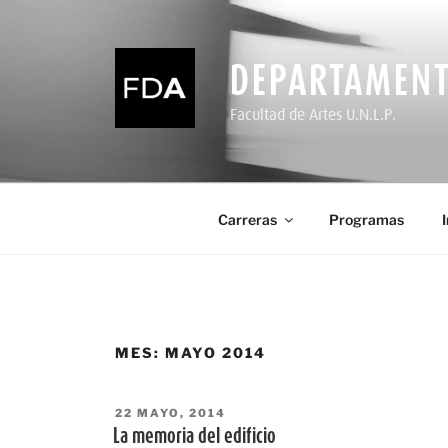
Ir
al
contenido
DEPARTAMENT
Facultad de Artes U.N.L.P.
Carreras
Programas
MES:
MAYO 2014
PUBLICADO
22 MAYO, 2014
EL
La memoria del edificio