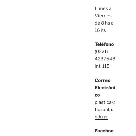
Lunes a
Viernes
de 8 hs a
16 hs
Teléfono
(0221)
4237548
int. 115
Correo
Electróni
co
plastica@
fba.unlp.
edu.ar
Faceboo