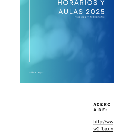
ACERC
A DE:
http://ww
w2.fba.un