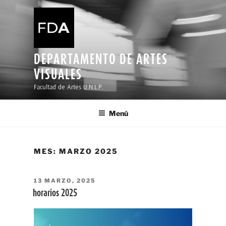
Ir
al
contenido
DEPARTAMENTO DE ARTES
VISUALES
Facultad de Artes U.N.L.P.
Menú
MES:
MARZO 2025
PUBLICADO
13 MARZO, 2025
EL
horarios 2025