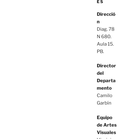
ES
Direcció
n
Diag. 78
N 680.
Aula 15.
PB.
Director
del
Departa
mento
Camilo
Garbín
Equipo
de Artes
Visuales