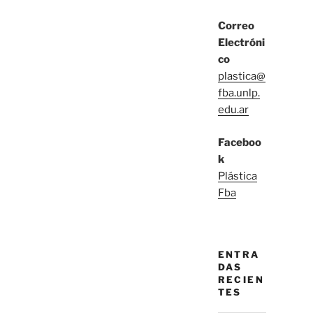
Correo
Electróni
co
plastica@
fba.unlp.
edu.ar
Faceboo
k
Plástica
Fba
ENTRA
DAS
RECIEN
TES