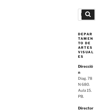
Buscar
Buscar
por:
DEPAR
TAMEN
TO DE
ARTES
VISUAL
ES
Direcció
n
Diag. 78
N 680.
Aula 15.
PB.
Director