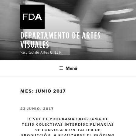
Ir
al
contenido
DEPARTAMENTO DE ARTES
VISUALES
Facultad de Artes U.N.L.P.
Menú
MES:
JUNIO 2017
PUBLICADO
23 JUNIO, 2017
EL
DESDE EL PROGRAMA PROGRAMA DE
TESIS COLECTIVAS INTERDISCIPLINARIAS
SE CONVOCA A UN TALLER DE
PRODUCCIÓN A REALIZARSE EL PRÓXIMO