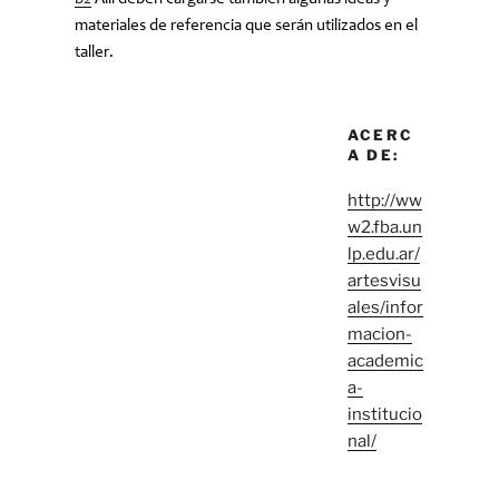
materiales de referencia que serán utilizados en el
taller.
ACERC
A DE:
http://ww
w2.fba.un
lp.edu.ar/
artesvisu
ales/infor
macion-
academic
a-
institucio
nal/