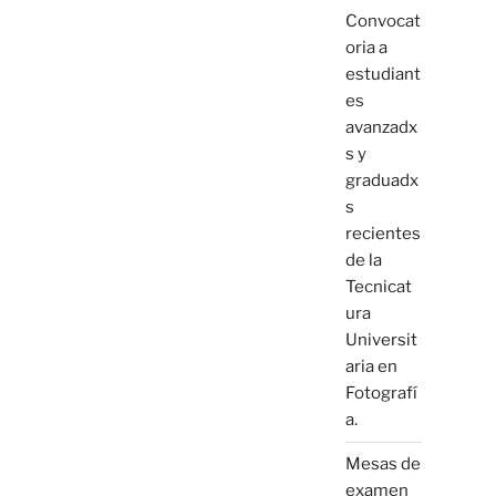
Convocat
oria a
estudiant
es
avanzadx
s y
graduadx
s
recientes
de la
Tecnicat
ura
Universit
aria en
Fotografí
a.
Mesas de
examen