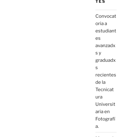
TES
Convocat
oria a
estudiant
es
avanzadx
s y
graduadx
s
recientes
de la
Tecnicat
ura
Universit
aria en
Fotografí
a.