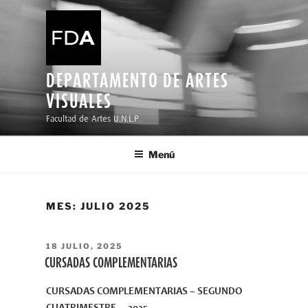
Ir
al
contenido
DEPARTAMENTO DE ARTES
VISUALES
Facultad de Artes U.N.L.P.
Menú
MES:
JULIO 2025
PUBLICADO
18 JULIO, 2025
EL
CURSADAS COMPLEMENTARIAS
CURSADAS COMPLEMENTARIAS – SEGUNDO