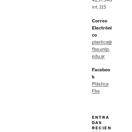
4237548
int. 115
Correo
Electróni
co
plastica@
fba.unlp.
edu.ar
Faceboo
k
Plástica
Fba
ENTRA
DAS
RECIEN