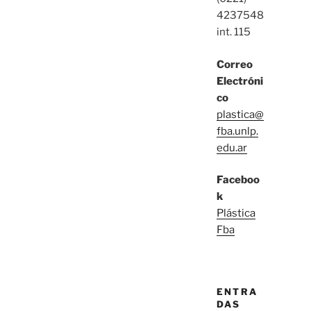
4237548
int. 115
Correo
Electróni
co
plastica@
fba.unlp.
edu.ar
Faceboo
k
Plástica
Fba
ENTRA
DAS