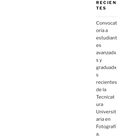
RECIEN
TES
Convocat
oria a
estudiant
es
avanzadx
s y
graduadx
s
recientes
de la
Tecnicat
ura
Universit
aria en
Fotografí
a.