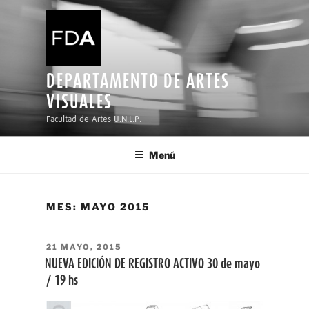
Ir
al
contenido
DEPARTAMENTO DE ARTES
VISUALES
Facultad de Artes U.N.L.P.
Menú
MES:
MAYO 2015
PUBLICADO
21 MAYO, 2015
EL
NUEVA EDICIÓN DE REGISTRO ACTIVO 30 de mayo
/ 19 hs