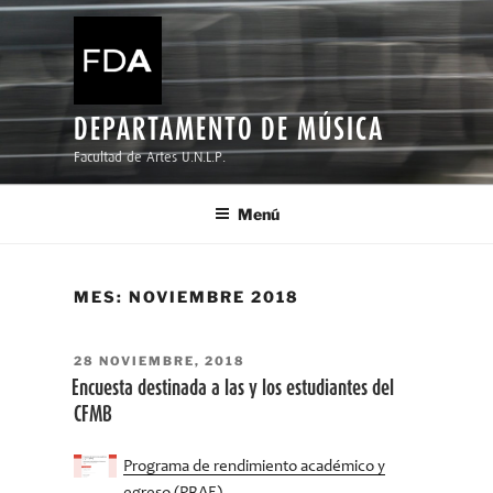
Ir
al
contenido
DEPARTAMENTO DE MÚSICA
Facultad de Artes U.N.L.P.
Menú
MES:
NOVIEMBRE 2018
PUBLICADO
28 NOVIEMBRE, 2018
EL
Encuesta destinada a las y los estudiantes del
CFMB
Programa de rendimiento académico y