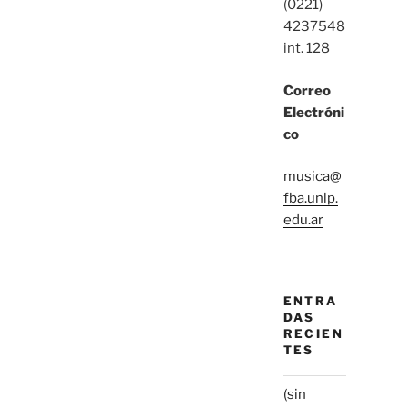
(0221)
4237548
int. 128
Correo
Electróni
co
musica@
fba.unlp.
edu.ar
ENTRA
DAS
RECIEN
TES
(sin