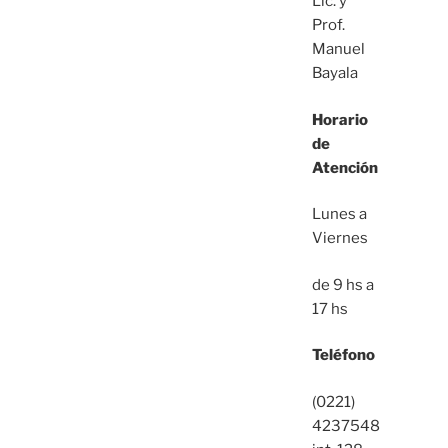
Lic. y
Prof.
Manuel
Bayala
Horario
de
Atención
Lunes a
Viernes
de 9 hs a
17 hs
Teléfono
(0221)
4237548