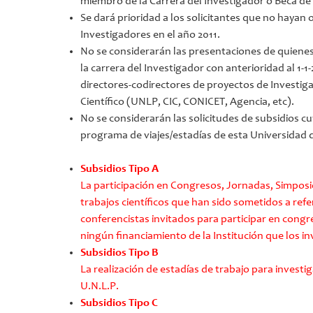
miembro de la Carrera del Investigador o Beca de 
Se dará prioridad a los solicitantes que no hayan
Investigadores en el año 2011.
No se considerarán las presentaciones de quiene
la carrera del Investigador con anterioridad al 1-
directores-codirectores de proyectos de Investig
Científico (UNLP, CIC, CONICET, Agencia, etc).
No se considerarán las solicitudes de subsidios cu
programa de viajes/estadías de esta Universidad q
Subsidios Tipo A
La participación en Congresos, Jornadas, Simposi
trabajos científicos que han sido sometidos a refe
conferencistas invitados para participar en congr
ningún financiamiento de la Institución que los in
Subsidios Tipo B
La realización de estadías de trabajo para invest
U.N.L.P.
Subsidios Tipo C