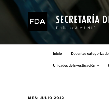
Ir
al
contenido
SECRETARÍA D
Facultad de Artes U.N.L.P.
Inicio
Docentes categorizado
Unidades de Investigación
MES:
JULIO 2012