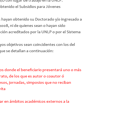
I/D con lugar de trabajo en la UNLP.
 obtenido el Subsidios para Jóvenes
s hayan obtenido su Doctorado y/o ingresado a
1-2008, ni de quienes sean o hayan sido
ación acreditados por la UNLP o por el Sistema
yos objetivos sean coincidentes con los del
ue se detallan a continuación:
os donde el beneficiario presentará uno o más
rato, de los que es autor o coautor ó
esos, jornadas, simposios que no reciban
vita
igar en ámbitos académicos externos a la