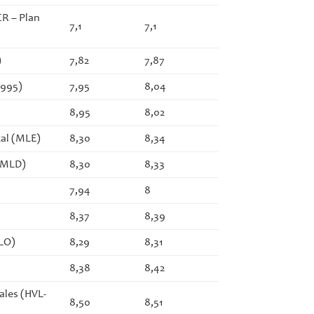
CR – Plan
7,1
7,1
)
7,82
7,87
1995)
7,95
8,04
8,95
8,02
cal (MLE)
8,30
8,34
 (MLD)
8,30
8,33
7,94
8
8,37
8,39
MLO)
8,29
8,31
8,38
8,42
uales (HVL-
8,50
8,51