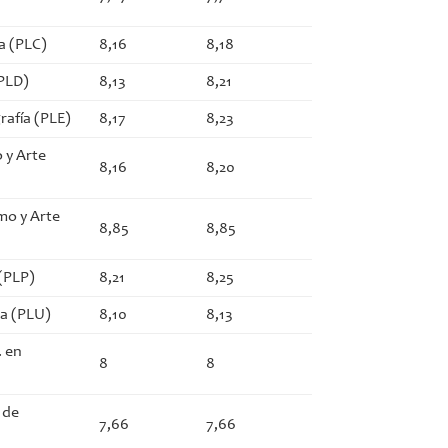
ca (PLC)
8,16
8,18
(PLD)
8,13
8,21
rafía (PLE)
8,17
8,23
 y Arte
8,16
8,20
smo y Arte
8,85
8,85
 (PLP)
8,21
8,25
ra (PLU)
8,10
8,13
. en
8
8
 de
7,66
7,66