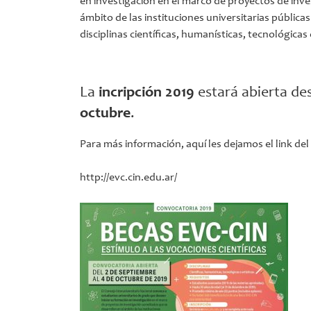
en investigación en el marco de proyectos de inve
ámbito de las instituciones universitarias públic
disciplinas científicas, humanísticas, tecnológicas o
La
incripción 2019
estará abierta de
octubre
.
Para más información, aquí les dejamos el link del 
http://evc.cin.edu.ar/