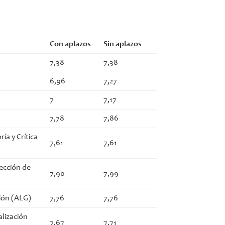
Con aplazos
Sin aplazos
7,38
7,38
6,96
7,27
7
7,17
7,78
7,86
ía y Crítica
7,61
7,61
rección de
7,90
7,99
uión (ALG)
7,76
7,76
alización
7,67
7,71