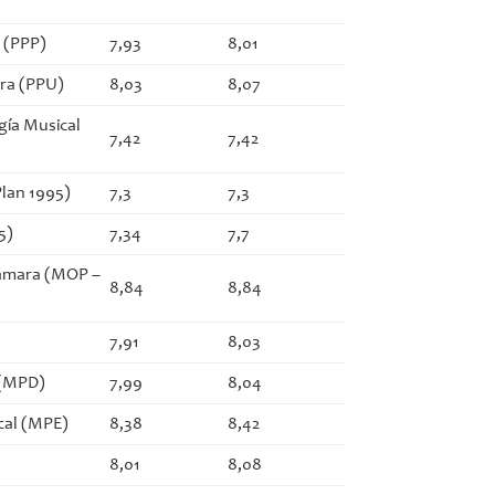
a (PPP)
7,93
8,01
ura (PPU)
8,03
8,07
gía Musical
7,42
7,42
Plan 1995)
7,3
7,3
5)
7,34
7,7
Cámara (MOP –
8,84
8,84
7,91
8,03
 (MPD)
7,99
8,04
cal (MPE)
8,38
8,42
8,01
8,08