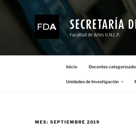
Ir
al
contenido
SECRETARÍA D
Facultad de Artes U.N.L.P.
Inicio
Docentes categorizado
Unidades de Investigación
MES:
SEPTIEMBRE 2019