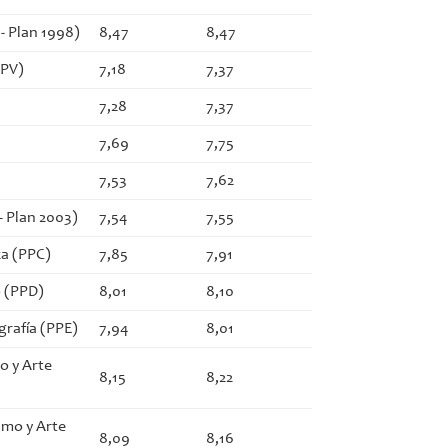
H- Plan 1998)
8,47
8,47
VPV)
7,18
7,37
7,28
7,37
7,69
7,75
7,53
7,62
 Plan 2003)
7,54
7,55
ca (PPC)
7,85
7,91
o (PPD)
8,01
8,10
grafía (PPE)
7,94
8,01
o y Arte
8,15
8,22
smo y Arte
8,09
8,16