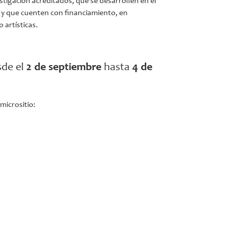
stigación acreditados, que se desarrollen en el
as y que cuenten con financiamiento, en
 artísticas.
sde el
2 de septiembre
hasta
4 de
micrositio: