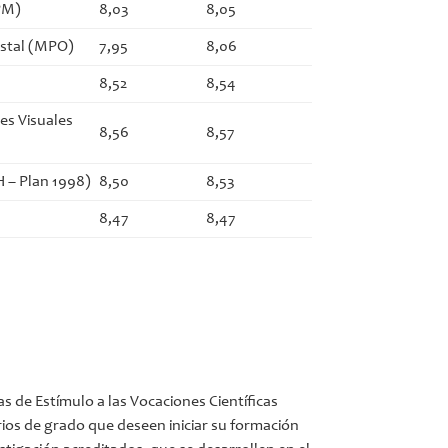
PM)
8,03
8,05
estal (MPO)
7,95
8,06
8,52
8,54
es Visuales
8,56
8,57
H – Plan 1998)
8,50
8,53
8,47
8,47
s de Estímulo a las Vocaciones Científicas
rios de grado que deseen iniciar su formación