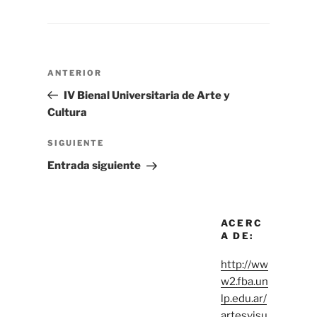
Navegación
Entrada
ANTERIOR
de
anterior
IV Bienal Universitaria de Arte y
entradas
Cultura
Siguiente
SIGUIENTE
entrada
Entrada siguiente
ACERC
A DE:
http://ww
w2.fba.un
lp.edu.ar/
artesvisu