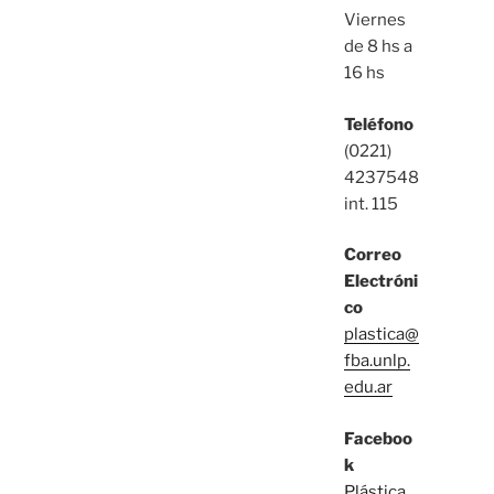
Viernes
de 8 hs a
16 hs
Teléfono
(0221)
4237548
int. 115
Correo
Electróni
co
plastica@
fba.unlp.
edu.ar
Faceboo
k
Plástica