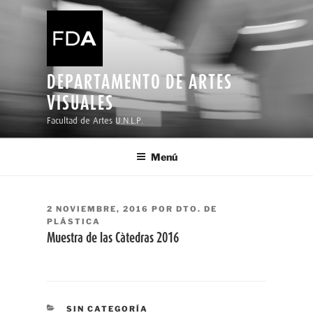
Ir
al
contenido
DEPARTAMENTO DE ARTES
VISUALES
Facultad de Artes U.N.L.P.
Menú
PUBLICADO
2 NOVIEMBRE, 2016
POR
DTO. DE
EL
PLÁSTICA
Muestra de las Càtedras 2016
CATEGORÍAS
SIN CATEGORÍA