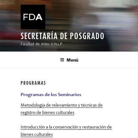
Ir
al
contenido
SECRETARÍA DE POSGRADO
Facultad de Artes U.N.L.P.
Menú
PROGRAMAS
Programas de los Seminarios
Metodología de relevamiento y técnicas de
registro de bienes culturales
Introducción a la conservación y restauración de
bienes culturales