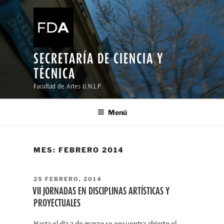
Ir
al
contenido
SECRETARÍA DE CIENCIA Y
TÉCNICA
Facultad de Artes U.N.L.P.
Menú
MES:
FEBRERO 2014
PUBLICADO
25 FEBRERO, 2014
EL
VII JORNADAS EN DISCIPLINAS ARTÍSTICAS Y
PROYECTUALES