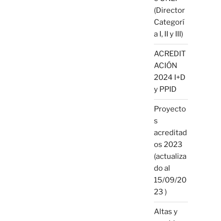
(Director
Categorí
a I, II y III)
ACREDIT
ACIÓN
2024 I+D
y PPID
Proyecto
s
acreditad
os 2023
(actualiza
do al
15/09/20
23 )
Altas y