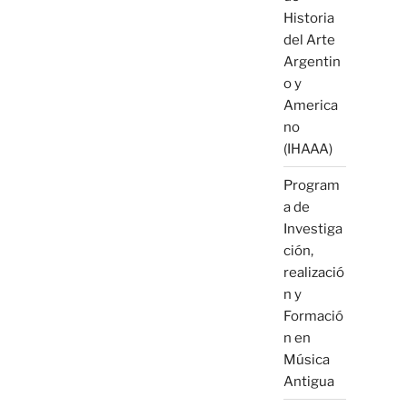
Historia
del Arte
Argentin
o y
America
no
(IHAAA)
Program
a de
Investiga
ción,
realizació
n y
Formació
n en
Música
Antigua