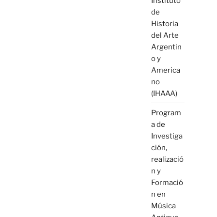
Instituto
de
Historia
del Arte
Argentin
o y
America
no
(IHAAA)
Program
a de
Investiga
ción,
realizació
n y
Formació
n en
Música