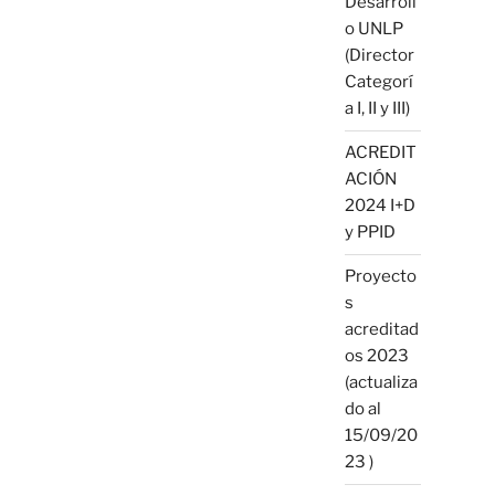
Desarroll
o UNLP
(Director
Categorí
a I, II y III)
ACREDIT
ACIÓN
2024 I+D
y PPID
Proyecto
s
acreditad
os 2023
(actualiza
do al
15/09/20
23 )