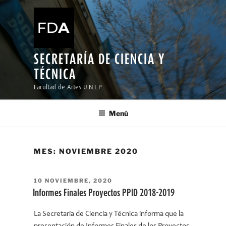
Ir
al
contenido
SECRETARÍA DE CIENCIA Y
TÉCNICA
Facultad de Artes U.N.L.P.
Menú
MES:
NOVIEMBRE 2020
PUBLICADO
10 NOVIEMBRE, 2020
EL
Informes Finales Proyectos PPID 2018-2019
La Secretaría de Ciencia y Técnica informa que la