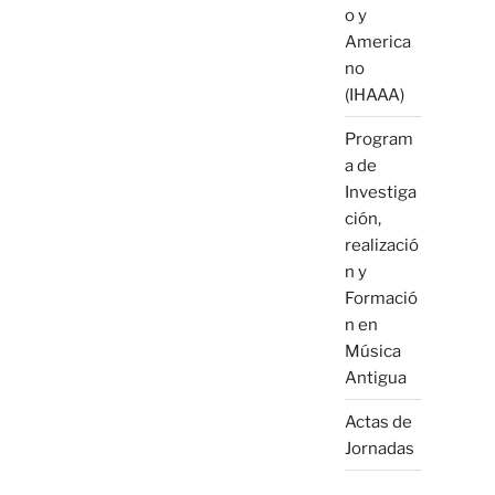
o y
America
no
(IHAAA)
Program
a de
Investiga
ción,
realizació
n y
Formació
n en
Música
Antigua
Actas de
Jornadas