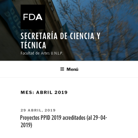
Ir
al
contenido
SECRETARÍA DE CIENCIA Y
TÉCNICA
Facultad de Artes U.N.L.P.
Menú
MES:
ABRIL 2019
PUBLICADO
29 ABRIL, 2019
EL
Proyectos PPID 2019 acreditados (al 29-04-
2019)