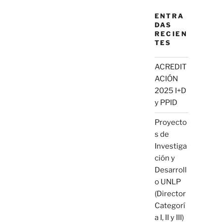
ENTRA
DAS
RECIEN
TES
ACREDIT
ACIÓN
2025 I+D
y PPID
Proyecto
s de
Investiga
ción y
Desarroll
o UNLP
(Director
Categorí
a I, II y III)